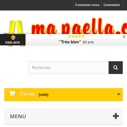
Contactez-nous
Connexion
“Très bien”
83 avis
KING-AVIS
Panier
(vide)
MENU