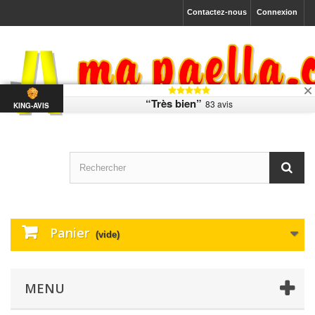
Contactez-nous
Connexion
“Très bien”
83 avis
KING-AVIS
Panier
(vide)
MENU