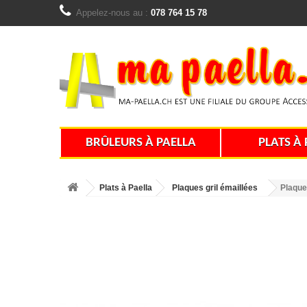
Appelez-nous au :
078 764 15 78
BRÛLEURS À PAELLA
PLATS À 
Plats à Paella
Plaques gril émaillées
Plaque