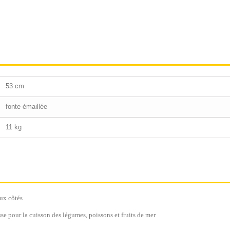
53 cm
fonte émaillée
11 kg
eux côtés
isse pour la cuisson des légumes, poissons et fruits de mer