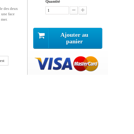
Quantité
ble des deux
t u
ne face
 mer.
Ajouter au
panier
est