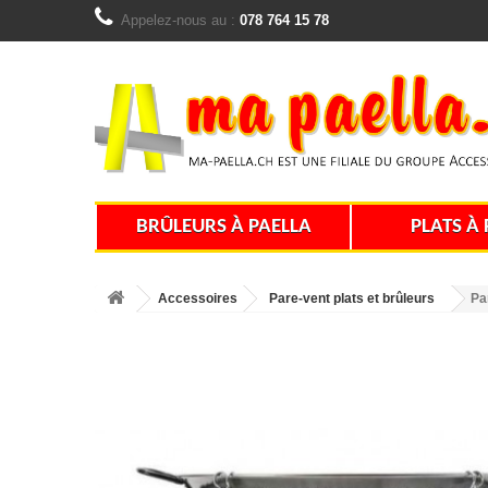
Appelez-nous au :
078 764 15 78
BRÛLEURS À PAELLA
PLATS À 
Accessoires
Pare-vent plats et brûleurs
Pa