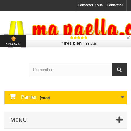
Contactez-nous
Connexion
“Très bien”
83 avis
KING-AVIS
Panier
(vide)
MENU