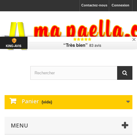
Contactez-nous
Connexion
“Très bien”
83 avis
KING-AVIS
Panier
(vide)
MENU