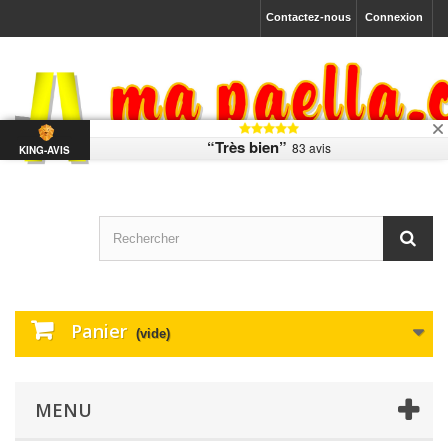
Contactez-nous
Connexion
“Très bien”
83 avis
KING-AVIS
Panier
(vide)
MENU