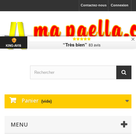
Contactez-nous
Connexion
“Très bien”
83 avis
KING-AVIS
Panier
(vide)
MENU