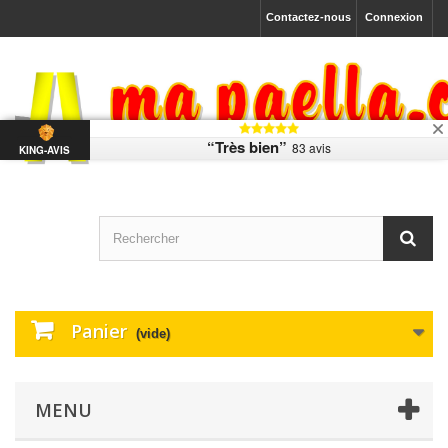
Contactez-nous
Connexion
“Très bien”
83 avis
KING-AVIS
Panier
(vide)
MENU